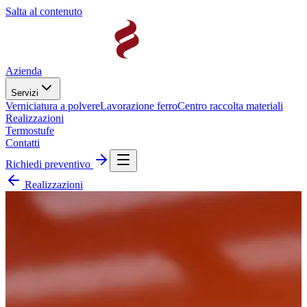
Salta al contenuto
Azienda
Servizi
Verniciatura a polvere
Lavorazione ferro
Centro raccolta materiali
Realizzazioni
Termostufe
Contatti
Richiedi preventivo
Realizzazioni