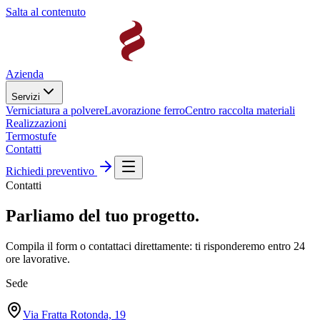
Salta al contenuto
Azienda
Servizi
Verniciatura a polvere
Lavorazione ferro
Centro raccolta materiali
Realizzazioni
Termostufe
Contatti
Richiedi preventivo
Contatti
Parliamo del tuo progetto.
Compila il form o contattaci direttamente: ti risponderemo entro 24
ore lavorative.
Sede
Via Fratta Rotonda, 19